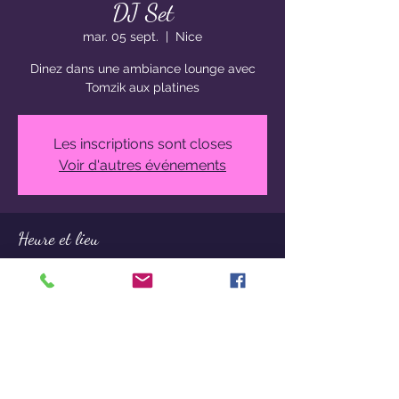
DJ Set
mar. 05 sept.
  |  
Nice
Dinez dans une ambiance lounge avec
Tomzik aux platines
Les inscriptions sont closes
Voir d'autres événements
Heure et lieu
05 sept. 2023, 19:00 – 06 sept. 2023, 22:00
Nice, 29 Rue Droite, 06300 Nice, France
Partager cet événement